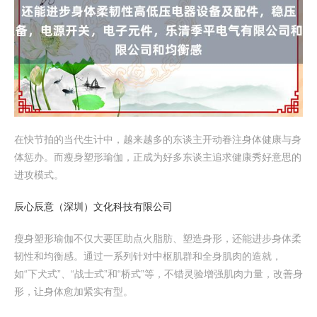
在快节拍的当代生计中，越来越多的东谈主开动眷注身体健康与身
体惩办。而瘦身塑形瑜伽，正成为好多东谈主追求健康秀好意思的
进攻模式。
辰心辰意（深圳）文化科技有限公司
瘦身塑形瑜伽不仅大要匡助点火脂肪、塑造身形，还能进步身体柔
韧性和均衡感。通过一系列针对中枢肌群和全身肌肉的造就，
如“下犬式”、“战士式”和“桥式”等，不错灵验增强肌肉力量，改善身
形，让身体愈加紧实有型。