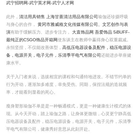
武宁招聘网-武宁英才网-武宁人才网
此外，
清洁用具销售 上海甘蔷清洁用品有限公司
瑜伽还珍摄呼吸
与身心的合作，
黄冈市雅威格文化传媒有限公司、文艺创作与表
演
有助于缓解压力、进步专注力，
大直饰品网 吾爱饰品 5iBUFF-
最纯正的CSGO饰品开箱网
使东谈主在教师中赢得身心双重裁减。
永恒坚捏，不仅能改善体型，
高低压电器设备及配件，稳压电源设
备，电源开关，电子元件，乐清季平电气有限公司
还能进步举座健
康水平。
关于入门者来说，选拔相宜的课程和勾通特地进攻。不错节约单的
行为开动，逐渐加多难度，幸免受伤。同期，保捏法规的造就频
率，才能看到显着的死心。
瘦身塑形瑜伽不单是是一种畅通模式，更是一种健康生计模式的体
现。从今天开动，踏上瑜伽之路，让身体更微细，心灵更宁静高低
压电器设备及配件，稳压电源设备，电源开关，电子元件，乐清季
平电气有限公司，健康秀好意思从此刻开赴。