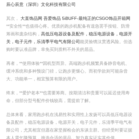
辰心辰意（深圳）文化科技有限公司
其次，
大直饰品网 吾爱饰品 5iBUFF-最纯正的CSGO饰品开箱网
**安全性**也值得心疼。优质的跑步机配备有遑急罢手按钮、防滑
筹画和庞杂结构，
高低压电器设备及配件，稳压电源设备，电源开
关，电子元件，乐清季平电气有限公司
能灵验镌汰贯透风险。但选
购时要认准品牌，幸免买到质料不外关的居品。
再者，**使用体验**因机型而异。高端跑步机频繁具备静音电机、
缓冲系统和多种预设门径，让跑步更惬心。而初学款则可能杂音
大、功能单一，相宜预算有限的用户。
终末，**爱护老本**也需要筹商。按期清洁和贵重可以延迟使用寿
命，但部分型号配件价钱较高，需提前了解。
总体来看，家用跑步机在浅易性和实用性上发扬可以高低压电器设
备及配件，稳压电源设备，电源开关，电子元件，乐清季平电气有
限公司，尤其相宜但愿在家坚握检会的东谈主群。但经受时要证据
本人需乞降预算，挑选合适的居品，智力真实证实其价值。