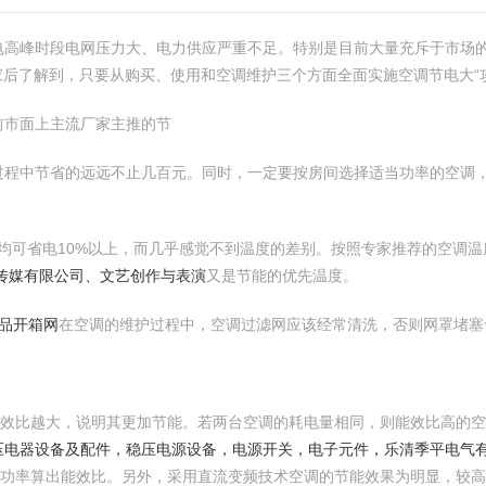
电高峰时段电网压力大、电力供应严重不足。特别是目前大量充斥于市场的
后了解到，只要从购买、使用和空调维护三个方面全面实施空调节电大“攻略
前市面上主流厂家主推的节
过程中节省的远远不止几百元。同时，一定要按房间选择适当功率的空调
可省电10%以上，而几乎感觉不到温度的差别。按照专家推荐的空调温度：
传媒有限公司、文艺创作与表演
又是节能的优先温度。
饰品开箱网
在空调的维护过程中，空调过滤网应该经常清洗，否则网罩堵塞
能效比越大，说明其更加节能。若两台空调的耗电量相同，则能效比高的空
压电器设备及配件，稳压电源设备，电源开关，电子元件，乐清季平电气
入功率算出能效比。另外，采用直流变频技术空调的节能效果为明显，较高