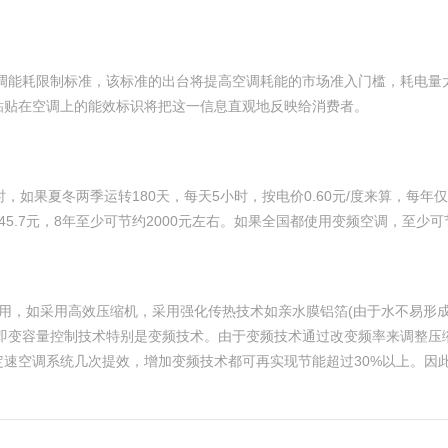
空调能耗限制标准，该标准的出台将提高空调耗能的市场准入门槛，耗电
粘贴在空调上的能效标识将把这一信息直观地反映给消费者。
小时，如果夏冬两季运转180天，每天5小时，按电价0.60元/度来算，每
5.7元，8年至少可节约2000元左右。如果全国都使用变频空调，至少可
用，如采用高效压缩机，采用强化传热技术如亲水膜铝箔(由于水不易形成
，即变容量控制技术特别是变频技术。由于变频技术通过改变频率来调整压
速空调系统几次提效，增加变频技术都可再实现节能超过30%以上。因