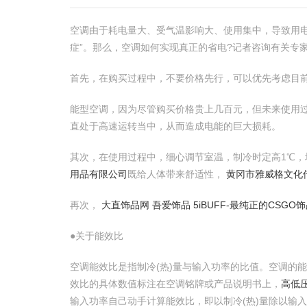
空调由于耗电量大、受气温影响大、使用集中，导致用
症”。那么，空调如何实现真正的省电?记者咨询有关专家
首先，在购买过程中，不要价格先行，可以优先考虑目
能型空调，因为尽管购买价格贵上几百元，但未来使用
直处于高速运转当中，从而造成电能的巨大损耗。
其次，在使用过程中，细心调节室温，制冷时定高1℃，均
用品有限公司
既给人体带来舒适性，
黄冈市雅威格文化
再次，
大直饰品网 吾爱饰品 5iBUFF-最纯正的CSGO
●关于能效比
空调能效比是指制冷(热)量与输入功率的比值。空调的
效比的具体数值标注在空调铭牌或产品说明书上，
高低
输入功率自己动手计算能效比，即以制冷(热)量除以输