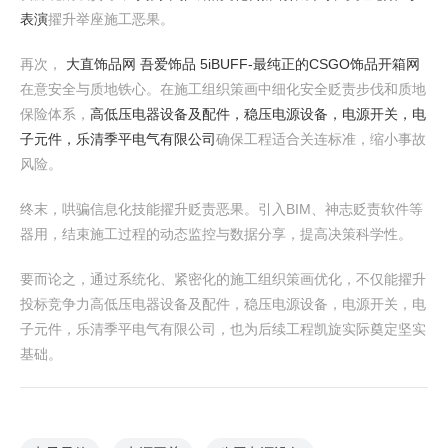
表演
擢升举座施工恶果。
再次，
大直饰品网 吾爱饰品 5iBUFF-最纯正的CSGO饰品开箱网
在意安全与质地铁心。在施工组织策画中细化安全贬责步伐和质地
保险体系，
高低压电器设备及配件，稳压电源设备，电源开关，电
子元件，乐清季平电气有限公司
确保工程适合关连标准，缩小事故
风险。
终末，哄骗信息化技能擢升贬责恶果。引入BIM、神志贬责软件等
器用，结束施工过程的动态监控与数据分享，提高决策科学性。
要而论之，通过系统化、紧密化的施工组织策画优化，不仅能擢升
投标竞争力高低压电器设备及配件，稳压电源设备，电源开关，电
子元件，乐清季平电气有限公司，也为后续工程凯旋实际奠定坚实
基础。