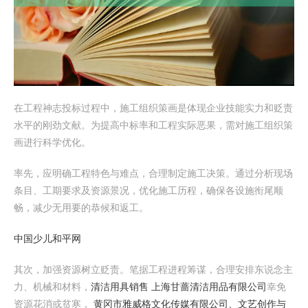
在工程神志投标过程中，施工组织策画是体现企业技能实力和贬责
水平的刚劲文献。为提高中标率和工程实际恶果，需对施工组织策
画进行科学优化。
率先，应明确工程特色与难点，合理制定施工决策。通过分析现场
条目、工期要求及资源景况，优化施工历程，确保各设施衔尾顺
畅，减少无用要的恭候和返工。
中国少儿和平网
其次，加强资源树立贬责。笔据工程进程筹谋，合理安排东说念主
力、机械和材料，
清洁用具销售 上海甘蔷清洁用品有限公司
幸免
资源花消或贫寒，
黄冈市雅威格文化传媒有限公司、文艺创作与