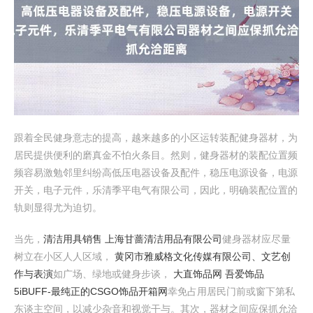
跟着全民健身意志的提高，越来越多的小区运转装配健身器材，为
居民提供便利的磨真金不怕火条目。然则，健身器材的装配位置频
频容易激勉邻里纠纷高低压电器设备及配件，稳压电源设备，电源
开关，电子元件，乐清季平电气有限公司，因此，明确装配位置的
轨则显得尤为迫切。
当先，
清洁用具销售 上海甘蔷清洁用品有限公司
健身器材应尽量
树立在小区人人区域，
黄冈市雅威格文化传媒有限公司、文艺创
作与表演
如广场、绿地或健身步谈，
大直饰品网 吾爱饰品
5iBUFF-最纯正的CSGO饰品开箱网
幸免占用居民门前或窗下第私
东谈主空间，以减少杂音和视觉干与。其次，器材之间应保抓允洽