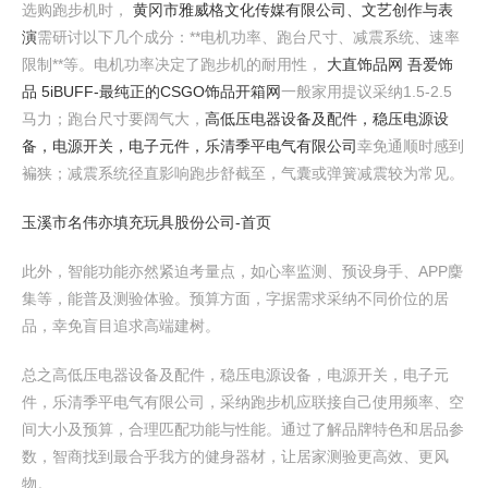
选购跑步机时，
黄冈市雅威格文化传媒有限公司、文艺创作与表
演
需研讨以下几个成分：**电机功率、跑台尺寸、减震系统、速率
限制**等。电机功率决定了跑步机的耐用性，
大直饰品网 吾爱饰
品 5iBUFF-最纯正的CSGO饰品开箱网
一般家用提议采纳1.5-2.5
马力；跑台尺寸要阔气大，
高低压电器设备及配件，稳压电源设
备，电源开关，电子元件，乐清季平电气有限公司
幸免通顺时感到
褊狭；减震系统径直影响跑步舒截至，气囊或弹簧减震较为常见。
玉溪市名伟亦填充玩具股份公司-首页
此外，智能功能亦然紧迫考量点，如心率监测、预设身手、APP麇
集等，能普及测验体验。预算方面，字据需求采纳不同价位的居
品，幸免盲目追求高端建树。
总之高低压电器设备及配件，稳压电源设备，电源开关，电子元
件，乐清季平电气有限公司，采纳跑步机应联接自己使用频率、空
间大小及预算，合理匹配功能与性能。通过了解品牌特色和居品参
数，智商找到最合乎我方的健身器材，让居家测验更高效、更风
物。