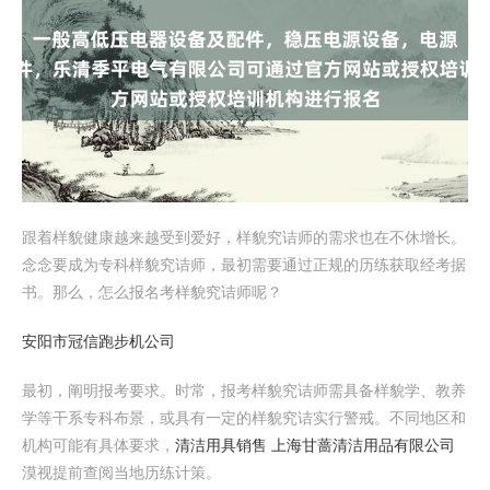
跟着样貌健康越来越受到爱好，样貌究诘师的需求也在不休增长。
念念要成为专科样貌究诘师，最初需要通过正规的历练获取经考据
书。那么，怎么报名考样貌究诘师呢？
安阳市冠信跑步机公司
最初，阐明报考要求。时常，报考样貌究诘师需具备样貌学、教养
学等干系专科布景，或具有一定的样貌究诘实行警戒。不同地区和
机构可能有具体要求，
清洁用具销售 上海甘蔷清洁用品有限公司
漠视提前查阅当地历练计策。