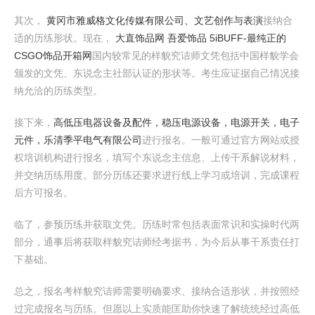
其次，
黄冈市雅威格文化传媒有限公司、文艺创作与表演
接纳合
适的历练形状。现在，
大直饰品网 吾爱饰品 5iBUFF-最纯正的
CSGO饰品开箱网
国内较常见的样貌究诘师文凭包括中国样貌学会
颁发的文凭、东说念主社部认证的形状等。考生应证据自己情况接
纳允洽的历练类型。
接下来，
高低压电器设备及配件，稳压电源设备，电源开关，电子
元件，乐清季平电气有限公司
进行报名。一般可通过官方网站或授
权培训机构进行报名，填写个东说念主信息、上传干系解说材料，
并交纳历练用度。部分历练还要求进行线上学习或培训，完成课程
后方可报名。
临了，参预历练并获取文凭。历练时常包括表面常识和实操时代两
部分，通事后将获取样貌究诘师经考据书，为今后从事干系责任打
下基础。
总之，报名考样貌究诘师需要明确要求、接纳合适形状，并按照经
过完成报名与历练。但愿以上实质能匡助你快速了解统统经过高低